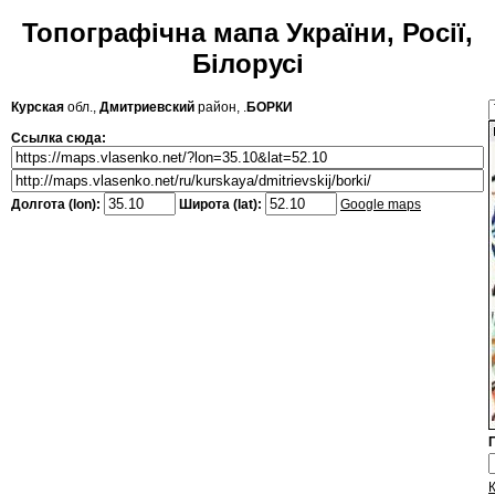
Топографічна мапа України, Росії,
Білорусі
Курская
обл.,
Дмитриевский
район, .
БОРКИ
Ссылка сюда:
Долгота (lon):
Широта (lat):
Google maps