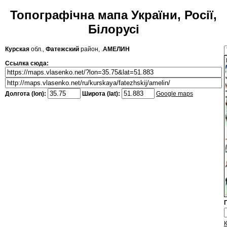
Топографічна мапа України, Росії,
Білорусі
Курская
обл.,
Фатежский
район, .
АМЕЛИН
Ссылка сюда:
Долгота (lon):
Широта (lat):
Google maps