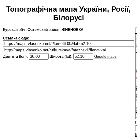
Топографічна мапа України, Росії,
Білорусі
Курская
обл.,
Фатежский
район, .
ФИЕНОВКА
Ссылка сюда:
Долгота (lon):
Широта (lat):
Google maps