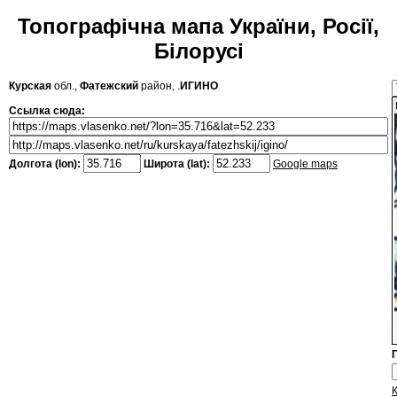
Топографічна мапа України, Росії,
Білорусі
Курская
обл.,
Фатежский
район, .
ИГИНО
Ссылка сюда:
Долгота (lon):
Широта (lat):
Google maps