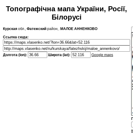
Топографічна мапа України, Росії,
Білорусі
Курская
обл.,
Фатежский
район, .
МАЛОЕ АННЕНКОВО
Ссылка сюда:
Долгота (lon):
Широта (lat):
Google maps