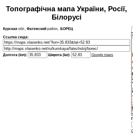
Топографічна мапа України, Росії,
Білорусі
Курская
обл.,
Фатежский
район, .
БОРЕЦ
Ссылка сюда:
Долгота (lon):
Широта (lat):
Google maps