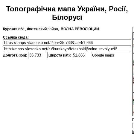
Топографічна мапа України, Росії,
Білорусі
Курская
обл.,
Фатежский
район, .
ВОЛНА РЕВОЛЮЦИИ
Ссылка сюда:
Долгота (lon):
Широта (lat):
Google maps