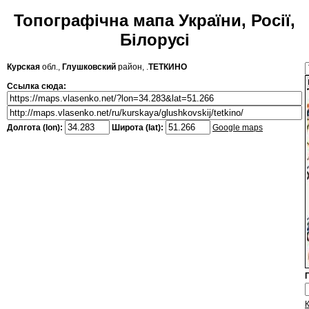
Топографічна мапа України, Росії,
Білорусі
Курская
обл.,
Глушковский
район, .
ТЕТКИНО
Ссылка сюда:
Долгота (lon):
Широта (lat):
Google maps