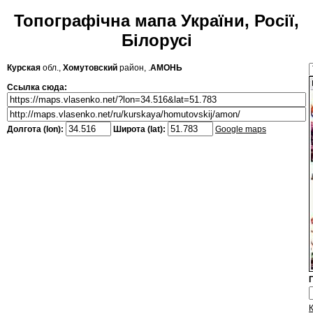
Топографічна мапа України, Росії,
Білорусі
Курская
обл.,
Хомутовский
район, .
АМОНЬ
Ссылка сюда:
Долгота (lon):
Широта (lat):
Google maps