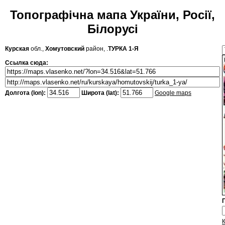
Топографічна мапа України, Росії,
Білорусі
Курская
обл.,
Хомутовский
район, .
ТУРКА 1-Я
Ссылка сюда:
Долгота (lon):
Широта (lat):
Google maps