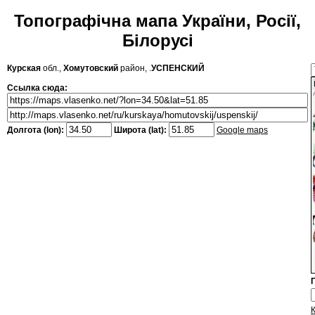
Топографічна мапа України, Росії,
Білорусі
Курская
обл.,
Хомутовский
район, .
УСПЕНСКИЙ
Ссылка сюда:
Долгота (lon):
Широта (lat):
Google maps