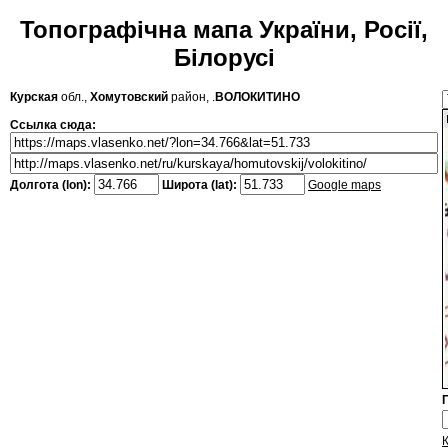
Топографічна мапа України, Росії,
Білорусі
Курская
обл.,
Хомутовский
район, .
ВОЛОКИТИНО
Ссылка сюда:
Долгота (lon):
Широта (lat):
Google maps