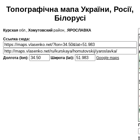
Топографічна мапа України, Росії,
Білорусі
Курская
обл.,
Хомутовский
район, .
ЯРОСЛАВКА
Ссылка сюда:
Долгота (lon):
Широта (lat):
Google maps