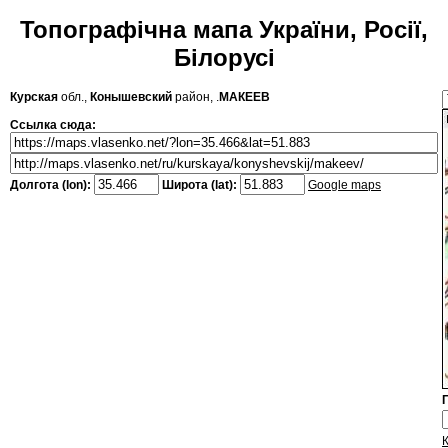
Топографічна мапа України, Росії,
Білорусі
Курская
обл.,
Конышевский
район, .
МАКЕЕВ
Ссылка сюда:
Долгота (lon):
Широта (lat):
Google maps