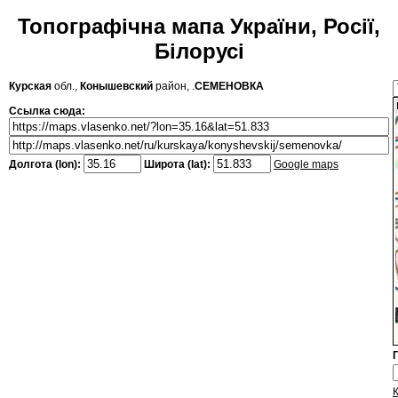
Топографічна мапа України, Росії,
Білорусі
Курская
обл.,
Конышевский
район, .
СЕМЕНОВКА
Ссылка сюда:
Долгота (lon):
Широта (lat):
Google maps