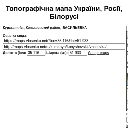
Топографічна мапа України, Росії,
Білорусі
Курская
обл.,
Конышевский
район, .
ВАСИЛЬЕВКА
Ссылка сюда:
Долгота (lon):
Широта (lat):
Google maps