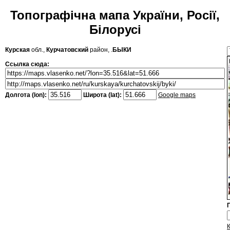
Топографічна мапа України, Росії,
Білорусі
Курская
обл.,
Курчатовский
район, .
БЫКИ
Ссылка сюда:
Долгота (lon):
Широта (lat):
Google maps