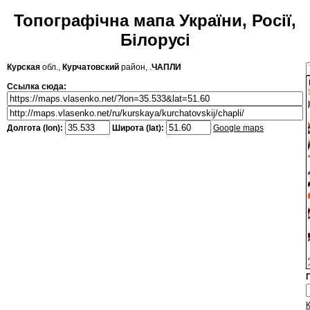
Топографічна мапа України, Росії,
Білорусі
Курская
обл.,
Курчатовский
район, .
ЧАПЛИ
Ссылка сюда:
Долгота (lon):
Широта (lat):
Google maps