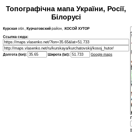
Топографічна мапа України, Росії,
Білорусі
Курская
обл.,
Курчатовский
район, .
КОСОЙ ХУТОР
Ссылка сюда:
Долгота (lon):
Широта (lat):
Google maps