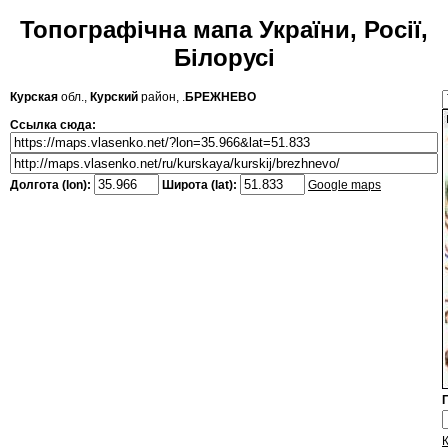
Топографічна мапа України, Росії,
Білорусі
Курская
обл.,
Курский
район, .
БРЕЖНЕВО
Ссылка сюда:
Долгота (lon):
Широта (lat):
Google maps