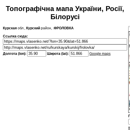
Топографічна мапа України, Росії,
Білорусі
Курская
обл.,
Курский
район, .
ФРОЛОВКА
Ссылка сюда:
Долгота (lon):
Широта (lat):
Google maps