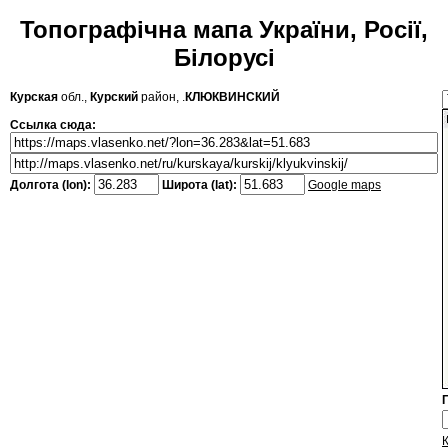
Топографічна мапа України, Росії,
Білорусі
Курская
обл.,
Курский
район, .
КЛЮКВИНСКИЙ
Ссылка сюда:
Долгота (lon):
Широта (lat):
Google maps