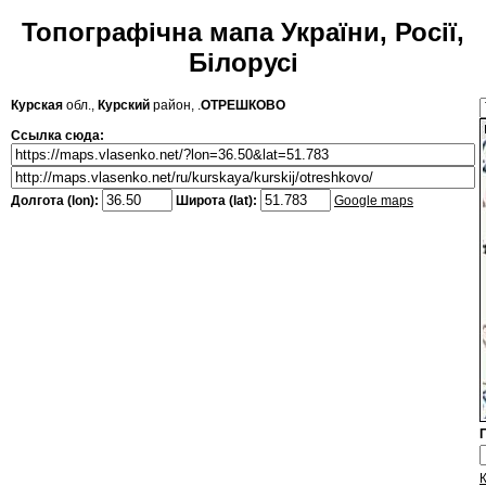
Топографічна мапа України, Росії,
Білорусі
Курская
обл.,
Курский
район, .
ОТРЕШКОВО
Ссылка сюда:
Долгота (lon):
Широта (lat):
Google maps