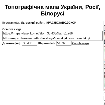
Топографічна мапа України, Росії,
Білорусі
Курская
обл.,
Льговский
район, .
КРАСНОЗАВОДСКОЙ
Ссылка сюда:
Долгота (lon):
Широта (lat):
Google maps