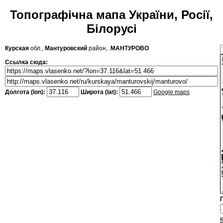
Топографічна мапа України, Росії,
Білорусі
Курская
обл.,
Мантуровский
район, .
МАНТУРОВО
Ссылка сюда:
Долгота (lon):
Широта (lat):
Google maps