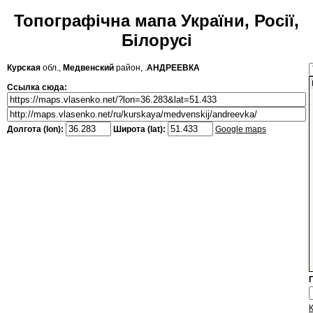
Топографічна мапа України, Росії,
Білорусі
Курская
обл.,
Медвенский
район, .
АНДРЕЕВКА
Ссылка сюда:
Долгота (lon):
Широта (lat):
Google maps