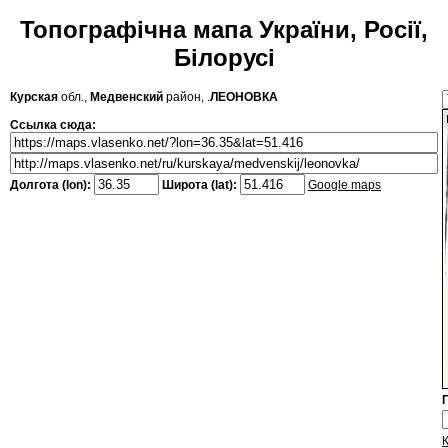
Топографічна мапа України, Росії,
Білорусі
Курская
обл.,
Медвенский
район, .
ЛЕОНОВКА
Ссылка сюда:
Долгота (lon):
Широта (lat):
Google maps