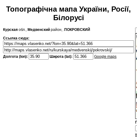
Топографічна мапа України, Росії,
Білорусі
Курская
обл.,
Медвенский
район, .
ПОКРОВСКИЙ
Ссылка сюда:
Долгота (lon):
Широта (lat):
Google maps