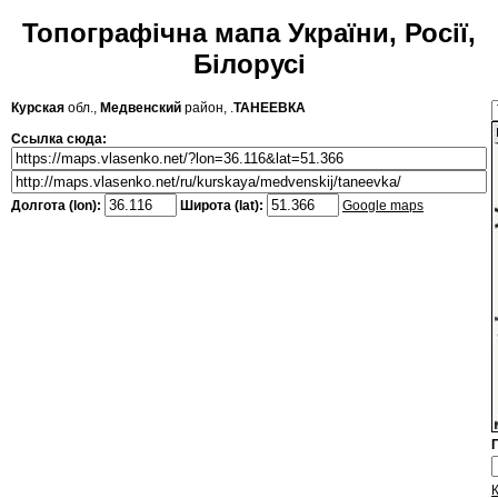
Топографічна мапа України, Росії,
Білорусі
Курская
обл.,
Медвенский
район, .
ТАНЕЕВКА
Ссылка сюда:
Долгота (lon):
Широта (lat):
Google maps