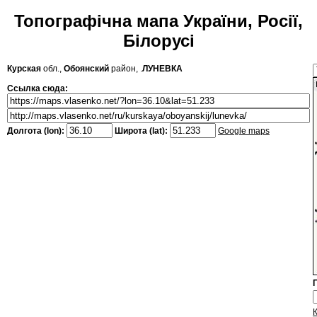
Топографічна мапа України, Росії,
Білорусі
Курская
обл.,
Обоянский
район, .
ЛУНЕВКА
Ссылка сюда:
Долгота (lon):
Широта (lat):
Google maps