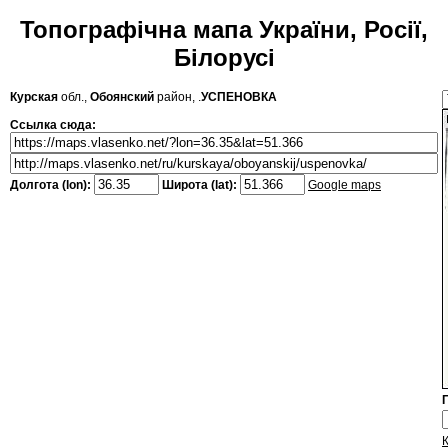
Топографічна мапа України, Росії,
Білорусі
Курская
обл.,
Обоянский
район, .
УСПЕНОВКА
Ссылка сюда:
Долгота (lon):
Широта (lat):
Google maps