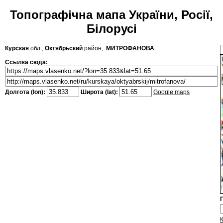
Топографічна мапа України, Росії,
Білорусі
Курская
обл.,
Октябрьский
район, .
МИТРОФАНОВА
Ссылка сюда:
Долгота (lon):
Широта (lat):
Google maps