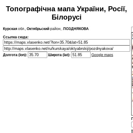
Топографічна мапа України, Росії,
Білорусі
Курская
обл.,
Октябрьский
район, .
ПОЗДНЯКОВА
Ссылка сюда:
Долгота (lon):
Широта (lat):
Google maps