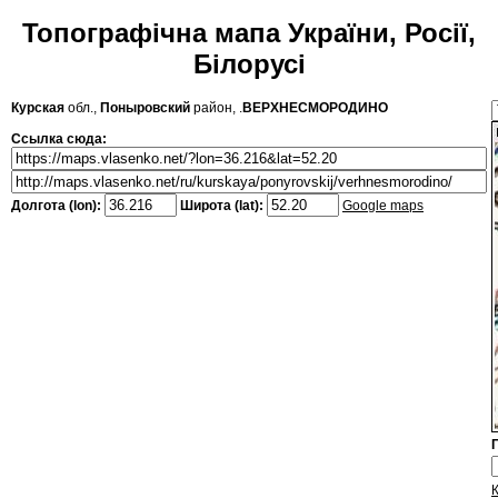
Топографічна мапа України, Росії,
Білорусі
Курская
обл.,
Поныровский
район, .
ВЕРХНЕСМОРОДИНО
Ссылка сюда:
Долгота (lon):
Широта (lat):
Google maps