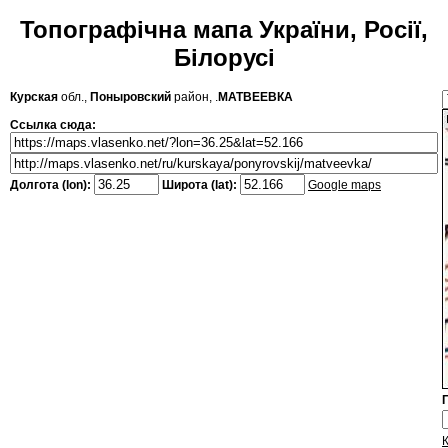
Топографічна мапа України, Росії,
Білорусі
Курская
обл.,
Поныровский
район, .
МАТВЕЕВКА
Ссылка сюда:
Долгота (lon):
Широта (lat):
Google maps