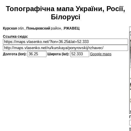
Топографічна мапа України, Росії,
Білорусі
Курская
обл.,
Поныровский
район, .
РЖАВЕЦ
Ссылка сюда:
Долгота (lon):
Широта (lat):
Google maps