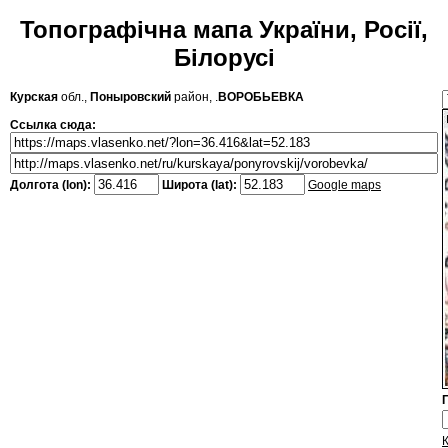
Топографічна мапа України, Росії,
Білорусі
Курская
обл.,
Поныровский
район, .
ВОРОБЬЕВКА
Ссылка сюда:
Долгота (lon):
Широта (lat):
Google maps