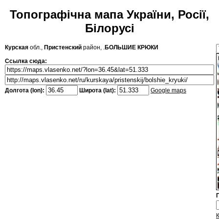
Топографічна мапа України, Росії,
Білорусі
Курская
обл.,
Пристенский
район, .
БОЛЬШИЕ КРЮКИ
Ссылка сюда:
Долгота (lon):
Широта (lat):
Google maps