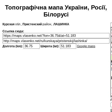
Топографічна мапа України, Росії,
Білорусі
Курская
обл.,
Пристенский
район, .
ЛАШИНКА
Ссылка сюда:
Долгота (lon):
Широта (lat):
Google maps