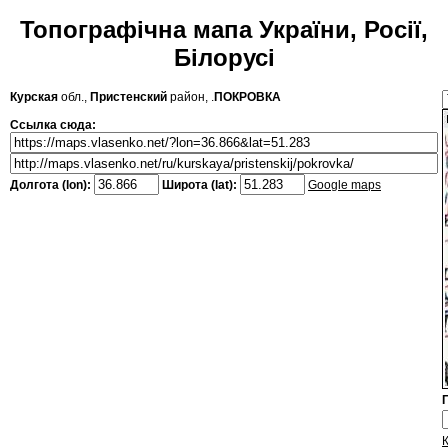
Топографічна мапа України, Росії,
Білорусі
Курская
обл.,
Пристенский
район, .
ПОКРОВКА
Ссылка сюда:
Долгота (lon):
Широта (lat):
Google maps