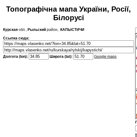
Топографічна мапа України, Росії,
Білорусі
Курская
обл.,
Рыльский
район, .
КАПЫСТИЧИ
Ссылка сюда:
Долгота (lon):
Широта (lat):
Google maps