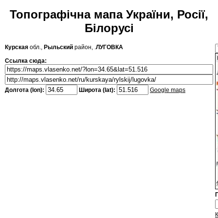
Топографічна мапа України, Росії,
Білорусі
Курская
обл.,
Рыльский
район, .
ЛУГОВКА
Ссылка сюда:
Долгота (lon):
Широта (lat):
Google maps