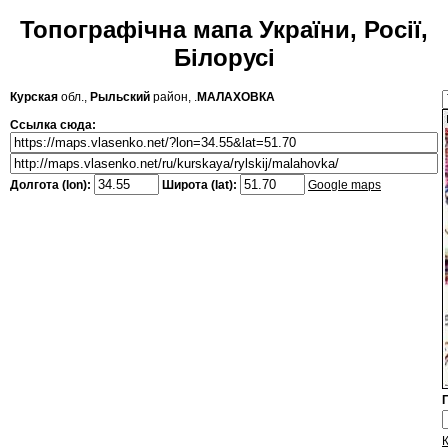
Топографічна мапа України, Росії,
Білорусі
Курская
обл.,
Рыльский
район, .
МАЛАХОВКА
Ссылка сюда:
Долгота (lon):
Широта (lat):
Google maps