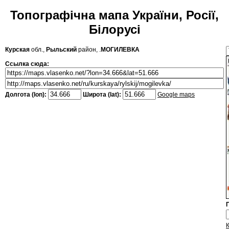
Топографічна мапа України, Росії,
Білорусі
Курская
обл.,
Рыльский
район, .
МОГИЛЕВКА
Ссылка сюда:
Долгота (lon):
Широта (lat):
Google maps