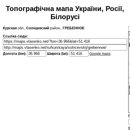
Топографічна мапа України, Росії,
Білорусі
Курская
обл.,
Солнцевский
район, .
ГРЕБЕННОЕ
Ссылка сюда:
Долгота (lon):
Широта (lat):
Google maps