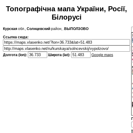
Топографічна мапа України, Росії,
Білорусі
Курская
обл.,
Солнцевский
район, .
ВЫПОЛЗОВО
Ссылка сюда:
Долгота (lon):
Широта (lat):
Google maps