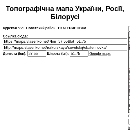
Топографічна мапа України, Росії,
Білорусі
Курская
обл.,
Советский
район, .
ЕКАТЕРИНОВКА
Ссылка сюда:
Долгота (lon):
Широта (lat):
Google maps