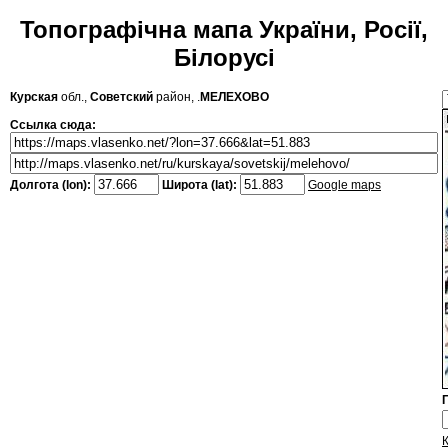
Топографічна мапа України, Росії,
Білорусі
Курская
обл.,
Советский
район, .
МЕЛЕХОВО
Ссылка сюда:
Долгота (lon):
Широта (lat):
Google maps