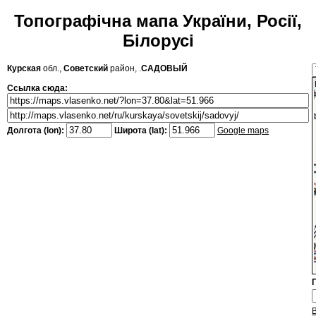
Топографічна мапа України, Росії,
Білорусі
Курская
обл.,
Советский
район, .
САДОВЫЙ
Ссылка сюда:
Долгота (lon):
Широта (lat):
Google maps