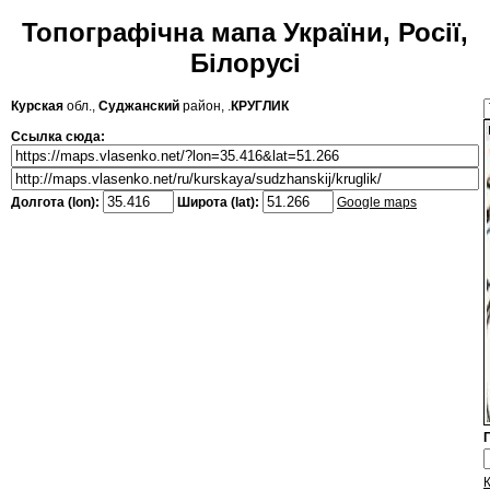
Топографічна мапа України, Росії,
Білорусі
Курская
обл.,
Суджанский
район, .
КРУГЛИК
Ссылка сюда:
Долгота (lon):
Широта (lat):
Google maps